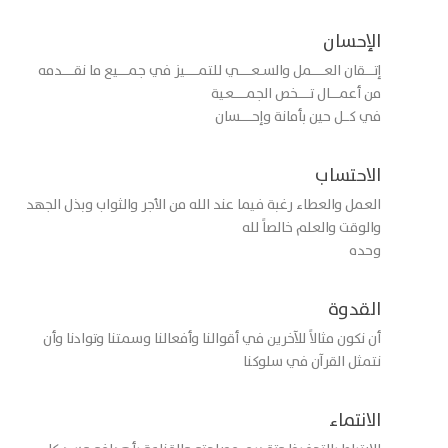
الإحسان
إتـــقان العــــمل والسـعــــي للتمــــيز في جمـــيع ما نقــــدمه
من أعمـــال تــــخص الجمــــعية
في كــل حين بأمانة وإحــــسان
الاحتساب
العمل والعطاء رغبة فيما عند الله من الأجر والثواب وبذل الجهد
والوقت والعلم خالصاً لله
وحده
القدوة
أن نكون مثالاً للآخرين في أقوالنا وأفعالنا وسمتنا وتوادنا وأن
نتمثل القرآن في سلوكنا
الانتماء