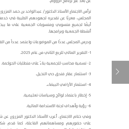
عن بعد عبر برنامج الزووم.
ترأس الاجتماع الأستاذ الدكتور/
عبدالواحد بن حمد المزروع
المجلس، معربًا عن تقديره لجهودهم الطيبة في خدمة ك
أيضًا لجميع منسوبي ومنسوبات الجمعية على ما يب
أنشطة الجمعية وبرامجها.
ودرس المجلس عددًا من الموضوعات واعتمد عدداً من الق
1- التقرير المالي للربع الثاني من عام 2025.
2- تسمية محاسب للجمعية بناءً على متطلبات الحوكمة.
3- استثمار عقار فندق حي النخيل.
4- استثمار الأراضي البيضاء.
5- إخطار باعتماد لوائح وسياسات تعليمية.
6- رؤية وأهداف لجنة الاستدامة المالية.
وفي ختام الاجتماع، أعرب الأستاذ الدكتور المزروع عن ش
على حضورهم ومساهماتهم الفاعلة، كما قدم شكره 