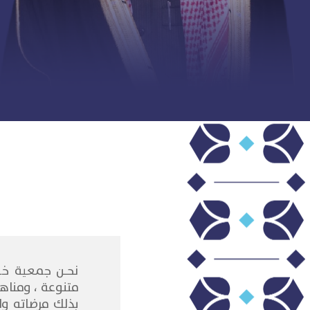
نحـن جمعية خيري
متنوعة ، ومناه
بذلك مرضاته وا