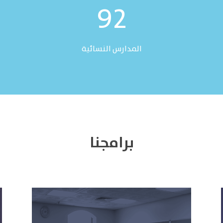
92
المدارس النسائية
برامجنا