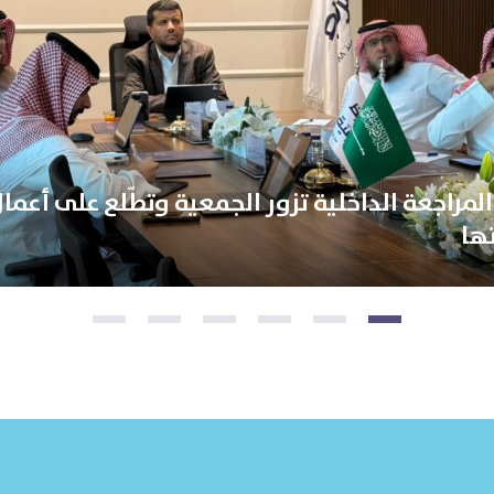
المراجعة الداخلية تزور الجمعية وتطّلع على أعما
تها